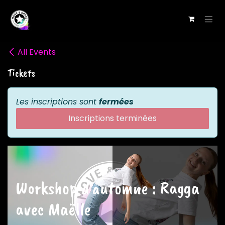
Se rendre au contenu
All Events
Tickets
Les inscriptions sont
fermées
Inscriptions terminées
Workshop d'automne : Ragga
avec Maëlle